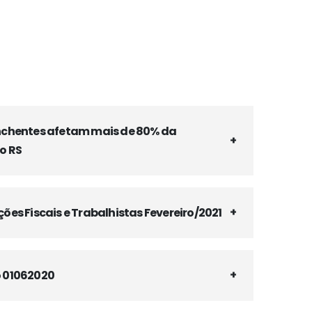
nchentes afetam mais de 80% da
o RS
es Fiscais e Trabalhistas Fevereiro/2021
 01062020