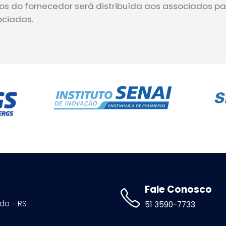
eços do fornecedor será distribuída aos associados 
ociadas.
Fale Conosco
ldo - RS
51 3590-7733